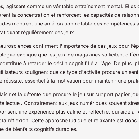
s, agissent comme un véritable entraînement mental. Elles 
rent la concentration et renforcent les capacités de raison
udes montrent une amélioration notable des compétences a
atiquant régulièrement ces jeux.
neurosciences confirment l'importance de ces jeux pour l’
ologue explique que les jeux de magazines sollicitent diffé
ontribue à retarder le déclin cognitif lié à l'âge. De plus, p
ilisateurs soulignent que ce type d'activité procure un sen
de réussite, essentiel à la motivation pour maintenir une prat
plaisir et la détente que procure le jeu sur support papier jou
ntellectuel. Contrairement aux jeux numériques souvent stres
risent une expérience plus calme et réfléchie, qui aide à ré
t la réflexion. Cette approche ludique et relaxante est donc
e de bienfaits cognitifs durables.