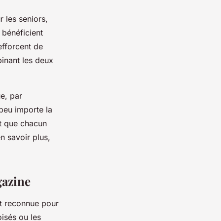
r les seniors,
 bénéficient
efforcent de
binant les deux
e, par
peu importe la
it que chacun
n savoir plus,
gazine
st reconnue pour
oisés ou les