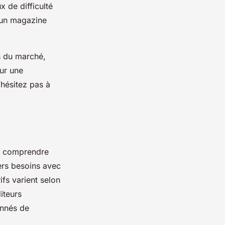
 de difficulté
, un magazine
s du marché,
our une
’hésitez pas à
de comprendre
ers besoins avec
fs varient selon
iteurs
onnés de