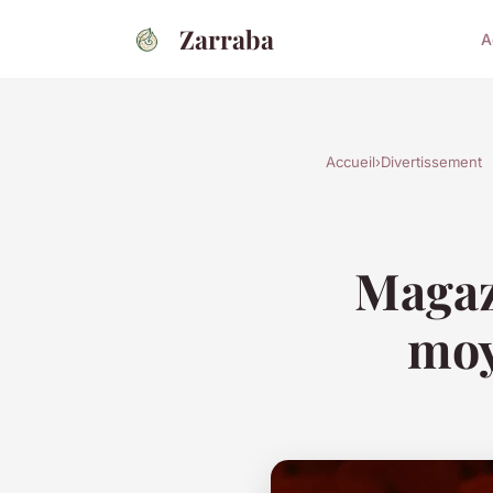
Zarraba
A
Accueil
›
Divertissement
Magaz
moy