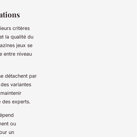
ations
ieurs critères
et la qualité du
azines jeux se
re entre niveau
se détachent par
 des variantes
 maintenir
e des experts.
dépend
ement ou
pour un