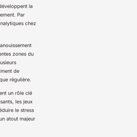
développent la
nement. Par
nalytiques chez
épanouissement
rentes zones du
lusieurs
timent de
ique régulière.
ent un rôle clé
sants, les jeux
duire le stress
 un atout majeur