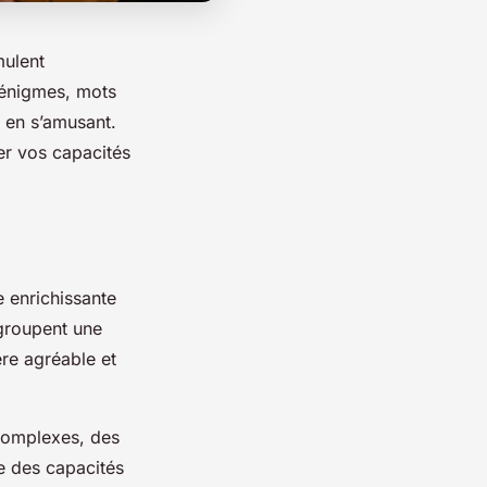
mulent
e énigmes, mots
t en s’amusant.
er vos capacités
 enrichissante
egroupent une
ère agréable et
complexes, des
e des capacités