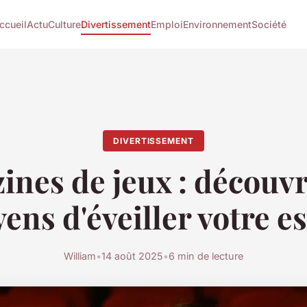
ccueil
Actu
Culture
Divertissement
Emploi
Environnement
Société
DIVERTISSEMENT
ines de jeux : découvr
ens d'éveiller votre es
William
•
14 août 2025
•
6 min de lecture