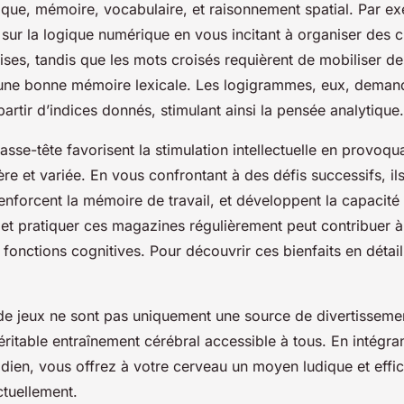
gique, mémoire, vocabulaire, et raisonnement spatial. Par ex
 sur la logique numérique en vous incitant à organiser des c
ises, tandis que les mots croisés requièrent de mobiliser 
t une bonne mémoire lexicale. Les logigrammes, eux, deman
partir d’indices donnés, stimulant ainsi la pensée analytique.
sse-tête favorisent la stimulation intellectuelle en provoqua
ère et variée. En vous confrontant à des défis successifs, il
enforcent la mémoire de travail, et développent la capacité
et pratiquer ces magazines régulièrement peut contribuer à 
 fonctions cognitives. Pour découvrir ces bienfaits en déta
e jeux ne sont pas uniquement une source de divertissement
éritable entraînement cérébral accessible à tous. En intégran
dien, vous offrez à votre cerveau un moyen ludique et effi
ctuellement.